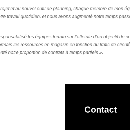
rojet et au nouvel outil de planning, chaque membre de mon équ
e travail quotidien, et nous avons augmenté notre temps passé 
ponsabilisé les équipes terrain sur l’atteinte d’un objectif de
rmais les ressources en magasin en fonction du trafic de clientè
enté notre proportion de contrats à temps partiels »
.
Contact