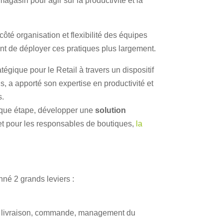
gasin pour agir sur la productivité et la
côté organisation et flexibilité des équipes
nt de déployer ces pratiques plus largement.
égique pour le Retail à travers un dispositif
s, a apporté son expertise en productivité et
s.
haque étape, développer une
solution
et pour les responsables de boutiques,
la
onné 2 grands leviers :
e : livraison, commande, management du