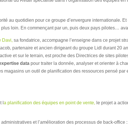
onal du Retail spécialisé dans l’organisation des équipes en ma
orité au quotidien pour ce groupe d’envergure internationale. Et 
r plus loin. En commençant par un, puis deux pays pilotes… ava
 Davi,
sa fondatrice, accompagne l’enseigne dans ce projet strat
acob, partenaire et ancien dirigeant du groupe Lidl durant 20 an
active et sur le terrain, est proche des Directrices de sites pilote
’expertise data
pour traiter la donnée, analyser et orienter à c
es magasins un outil de planification des ressources pensé par 
t l
a planification des équipes en point de vente,
le projet a acti
 administratives et l’amélioration des processus de back-offic